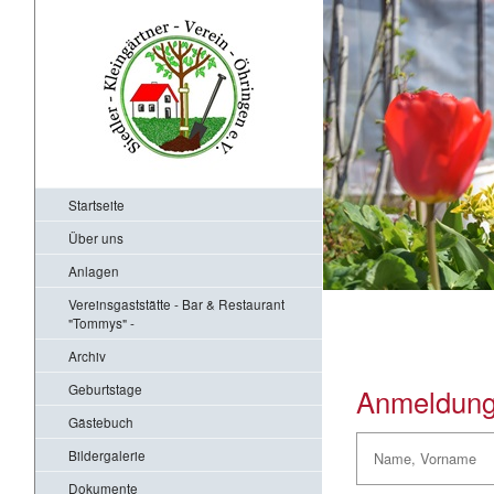
Startseite
Über uns
Anlagen
Vereinsgaststätte - Bar & Restaurant
"Tommys" -
Archiv
Geburtstage
Anmeldung
Gästebuch
Bildergalerie
Dokumente